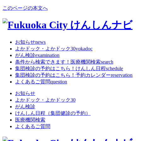
このページの本文へ
お知らせ
news
よかドック・よかドック30
yokadoc
がん検診
examination
条件から検索できます！
医療機関検索
search
集団検診の予約はこちら！
けんしん日程
schedule
集団検診の予約はこちら！
予約カレンダー
reservation
よくあるご質問
question
お知らせ
よかドック・よかドック30
がん検診
けんしん日程（集団健診の予約）
医療機関検索
よくあるご質問