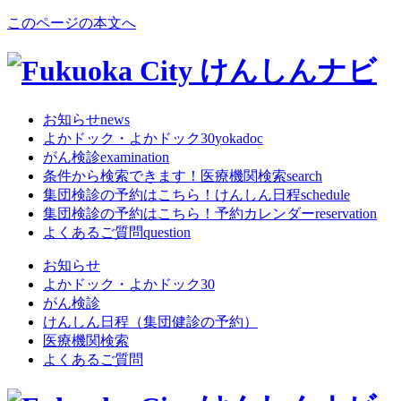
このページの本文へ
お知らせ
news
よかドック・よかドック30
yokadoc
がん検診
examination
条件から検索できます！
医療機関検索
search
集団検診の予約はこちら！
けんしん日程
schedule
集団検診の予約はこちら！
予約カレンダー
reservation
よくあるご質問
question
お知らせ
よかドック・よかドック30
がん検診
けんしん日程（集団健診の予約）
医療機関検索
よくあるご質問