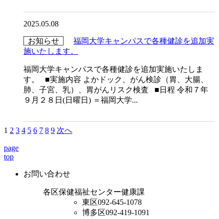
2025.05.08
お知らせ
福岡大学キャンパスで各種健診を追加実
施いたします。
福岡大学キャンパスで各種健診を追加実施いたしま
す。 ■実施内容 よかドック、がん検診（胃、大腸、
肺、子宮、乳）、胃がんリスク検査 ■日程 令和７年
９月２８日(日曜日) ＝福岡大学...
1
2
3
4
5
6
7
8
9
次へ
page
top
お問い合わせ
各区保健福祉センター健康課
東区
092-645-1078
博多区
092-419-1091