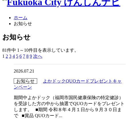
ホーム
お知らせ
お
知らせ
81件中 1～10件目を表示しています。
1
2
3
4
5
6
7
8
9
次へ
2026.07.21
お知らせ
よかドックQUOカードプレゼントキャ
ンペーン
期間中よかドック（福岡市国民健康保険の特定健診）
を受診した方の中から抽選でQUOカードをプレゼント
します。 ■期間 令和８年４月１日から９月３０日ま
で ■賞品 QUOカード...