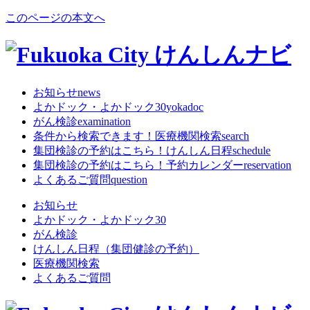
このページの本文へ
お知らせ
news
よかドック・よかドック30
yokadoc
がん検診
examination
条件から検索できます！
医療機関検索
search
集団検診の予約はこちら！
けんしん日程
schedule
集団検診の予約はこちら！
予約カレンダー
reservation
よくあるご質問
question
お知らせ
よかドック・よかドック30
がん検診
けんしん日程（集団健診の予約）
医療機関検索
よくあるご質問