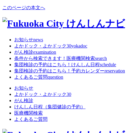
このページの本文へ
お知らせ
news
よかドック・よかドック30
yokadoc
がん検診
examination
条件から検索できます！
医療機関検索
search
集団検診の予約はこちら！
けんしん日程
schedule
集団検診の予約はこちら！
予約カレンダー
reservation
よくあるご質問
question
お知らせ
よかドック・よかドック30
がん検診
けんしん日程（集団健診の予約）
医療機関検索
よくあるご質問