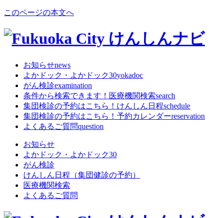
このページの本文へ
お知らせ
news
よかドック・よかドック30
yokadoc
がん検診
examination
条件から検索できます！
医療機関検索
search
集団検診の予約はこちら！
けんしん日程
schedule
集団検診の予約はこちら！
予約カレンダー
reservation
よくあるご質問
question
お知らせ
よかドック・よかドック30
がん検診
けんしん日程（集団健診の予約）
医療機関検索
よくあるご質問