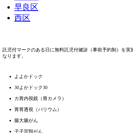
早良区
西区
託児付
マークのある日に無料託児付健診（事前予約制）を実施し
なります。
よ
よかドック
30
よかドック30
カ
胃内視鏡（胃カメラ）
胃
胃透視（バリウム）
腸
大腸がん
子
子宮頸がん