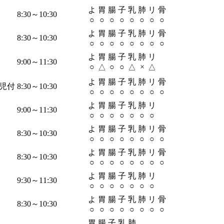
よ
胃
腸
子
乳
肺
リ
骨
8:30～10:30
○
○
○
○
○
○
○
○
よ
胃
腸
子
乳
肺
リ
骨
8:30～10:30
○
○
○
○
○
○
○
○
よ
胃
腸
子
乳
肺
リ
9:00～11:30
○
○
○
×
△
△
△
よ
胃
腸
子
乳
肺
リ
骨
児付
8:30～10:30
○
○
○
○
○
○
○
○
よ
胃
腸
子
乳
肺
リ
9:00～11:30
○
○
○
○
○
○
○
よ
胃
腸
子
乳
肺
リ
骨
8:30～10:30
○
○
○
○
○
○
○
○
よ
胃
腸
子
乳
肺
リ
骨
8:30～10:30
○
○
○
○
○
○
○
○
よ
胃
腸
子
乳
肺
リ
9:30～11:30
○
○
○
○
○
○
○
よ
胃
腸
子
乳
肺
リ
骨
8:30～10:30
○
○
○
○
○
○
○
○
胃
腸
子
乳
肺