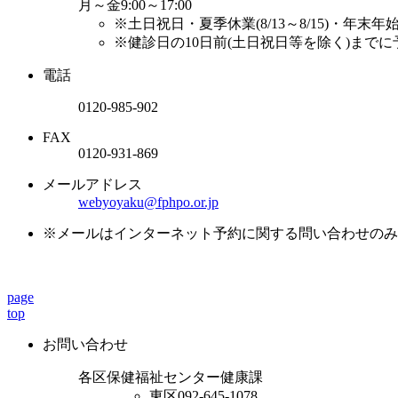
月～金
9:00～17:00
※土日祝日・夏季休業(8/13～8/15)・年末年始(1
※健診日の10日前(土日祝日等を除く)まで
電話
0120-985-902
FAX
0120-931-869
メールアドレス
webyoyaku@fphpo.or.jp
※メールはインターネット予約に関する問い合わせのみ
page
top
お問い合わせ
各区保健福祉センター健康課
東区
092-645-1078