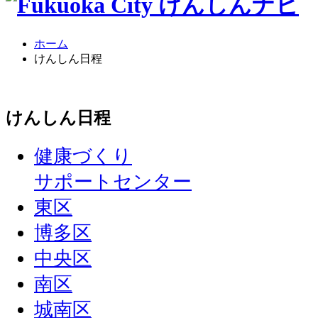
ホーム
けんしん日程
け
んしん日程
健康づくり
サポートセンター
東区
博多区
中央区
南区
城南区