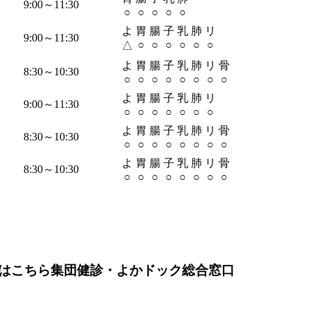
9:00～11:30
○
○
○
○
○
よ
胃
腸
子
乳
肺
リ
9:00～11:30
○
○
○
○
○
○
△
よ
胃
腸
子
乳
肺
リ
骨
8:30～10:30
○
○
○
○
○
○
○
○
よ
胃
腸
子
乳
肺
リ
9:00～11:30
○
○
○
○
○
○
○
よ
胃
腸
子
乳
肺
リ
骨
8:30～10:30
○
○
○
○
○
○
○
○
よ
胃
腸
子
乳
肺
リ
骨
8:30～10:30
○
○
○
○
○
○
○
○
はこちら
集団健診・よかドック総合窓口