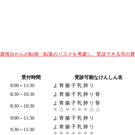
や透視台からの転倒・転落のリスクを考慮し、受診できる市の
受付時間
受診可能なけんしん名
9:00～11:30
よ
胃
腸
子
乳
肺
リ
8:30～10:30
よ
胃
腸
子
乳
肺
リ
骨
よ
胃
腸
子
乳
肺
リ
骨
8:30～10:30
○
○
○
○
○
△
△
△
9:00～11:30
よ
胃
腸
子
乳
肺
リ
よ
胃
腸
子
乳
肺
リ
9:30～11:30
○
○
○
○
○
○
○