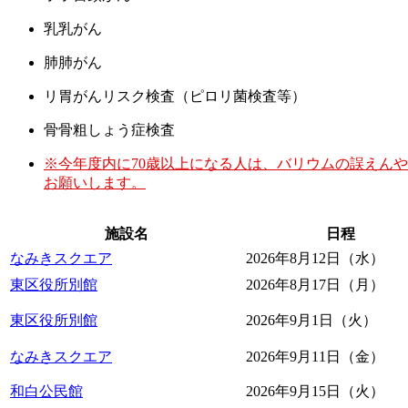
乳
乳がん
肺
肺がん
リ
胃がんリスク検査（ピロリ菌検査等）
骨
骨粗しょう症検査
※今年度内に70歳以上になる人は、バリウムの誤えん
お願いします。
施設名
日程
なみきスクエア
2026年8月12日（水）
東区役所別館
2026年8月17日（月）
東区役所別館
2026年9月1日（火）
なみきスクエア
2026年9月11日（金）
和白公民館
2026年9月15日（火）