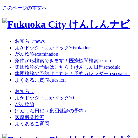
このページの本文へ
お知らせ
news
よかドック・よかドック30
yokadoc
がん検診
examination
条件から検索できます！
医療機関検索
search
集団検診の予約はこちら！
けんしん日程
schedule
集団検診の予約はこちら！
予約カレンダー
reservation
よくあるご質問
question
お知らせ
よかドック・よかドック30
がん検診
けんしん日程（集団健診の予約）
医療機関検索
よくあるご質問