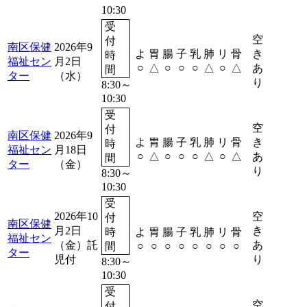
10:30
受
空
付
南区保健
2026年9
よ
胃
腸
子
乳
肺
リ
骨
き
時
福祉セン
月2日
予約
○
○
○
○
○
△
△
△
あ
間
ター
（水）
り
8:30～
10:30
受
空
付
南区保健
2026年9
よ
胃
腸
子
乳
肺
リ
骨
き
時
福祉セン
月18日
予約
○
○
○
○
○
△
△
△
あ
間
ター
（金）
り
8:30～
10:30
受
2026年10
空
付
南区保健
月2日
き
時
よ
胃
腸
子
乳
肺
リ
骨
福祉セン
予約
（金）
託
あ
○
○
○
○
○
○
○
○
間
ター
児付
り
8:30～
10:30
受
空
付