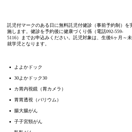
託児付
マークのある日に無料託児付健診（事前予約制）を
施します。健診を予約後に健康づくり係（電話092-559-
5116）までお申込みください。託児対象は、生後6ヶ月～未
就学児となります。
よ
よかドック
30
よかドック30
カ
胃内視鏡（胃カメラ）
胃
胃透視（バリウム）
腸
大腸がん
子
子宮頸がん