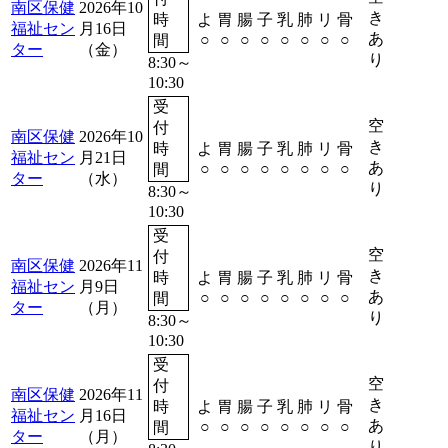
南区保健
2026年10
き
時
よ
胃
腸
子
乳
肺
リ
骨
福祉セン
月16日
予約
あ
○
○
○
○
○
○
○
○
間
ター
（金）
り
8:30～
10:30
受
空
付
南区保健
2026年10
き
時
よ
胃
腸
子
乳
肺
リ
骨
福祉セン
月21日
予約
あ
○
○
○
○
○
○
○
○
間
ター
（水）
り
8:30～
10:30
受
空
付
南区保健
2026年11
き
時
よ
胃
腸
子
乳
肺
リ
骨
福祉セン
月9日
予約
あ
○
○
○
○
○
○
○
○
間
ター
（月）
り
8:30～
10:30
受
空
付
南区保健
2026年11
き
時
よ
胃
腸
子
乳
肺
リ
骨
福祉セン
月16日
予約
あ
○
○
○
○
○
○
○
○
間
ター
（月）
り