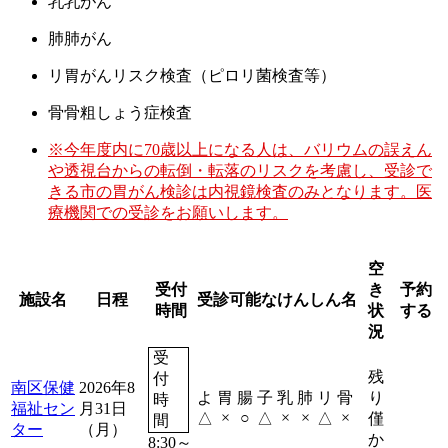
乳
乳がん
肺
肺がん
リ
胃がんリスク検査（ピロリ菌検査等）
骨
骨粗しょう症検査
※今年度内に70歳以上になる人は、バリウムの誤えん
や透視台からの転倒・転落のリスクを考慮し、受診で
きる市の胃がん検診は内視鏡検査のみとなります。医
療機関での受診をお願いします。
空
受付
き
予約
施設名
日程
受診可能なけんしん名
時間
状
する
況
受
残
付
南区保健
2026年8
よ
胃
腸
子
乳
肺
リ
骨
り
時
福祉セン
月31日
予約
×
○
×
×
×
△
△
△
僅
間
ター
（月）
か
8:30～