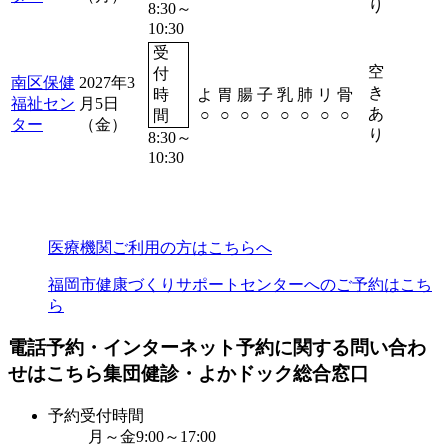
り
8:30～
10:30
受
空
付
南区保健
2027年3
き
時
よ
胃
腸
子
乳
肺
リ
骨
福祉セン
月5日
予約
あ
○
○
○
○
○
○
○
○
間
ター
（金）
り
8:30～
10:30
医療機関ご利用の方はこちらへ
福岡市健康づくりサポートセンターへのご予約はこち
ら
電話予約・インターネット予約に関する問い合わ
せはこちら
集団健診・よかドック総合窓口
予約受付時間
月～金
9:00～17:00