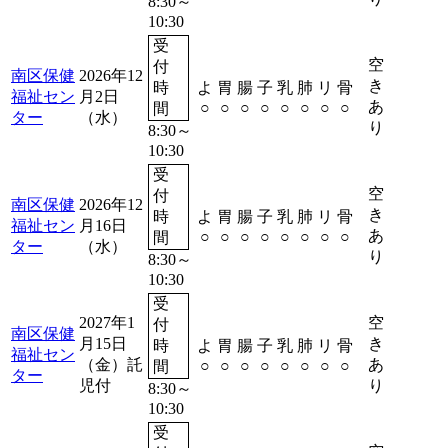
8:30～
10:30
受
空
付
南区保健
2026年12
き
時
よ
胃
腸
子
乳
肺
リ
骨
福祉セン
月2日
予約
あ
○
○
○
○
○
○
○
○
間
ター
（水）
り
8:30～
10:30
受
空
付
南区保健
2026年12
き
時
よ
胃
腸
子
乳
肺
リ
骨
福祉セン
月16日
予約
あ
○
○
○
○
○
○
○
○
間
ター
（水）
り
8:30～
10:30
受
2027年1
空
付
南区保健
月15日
き
時
よ
胃
腸
子
乳
肺
リ
骨
福祉セン
予約
（金）
託
あ
○
○
○
○
○
○
○
○
間
ター
児付
り
8:30～
10:30
受