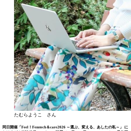
たむらようこ さん
同日開催「Feel！Femtech＆care2026 ～選ぶ、変える、あしたの私～」 に