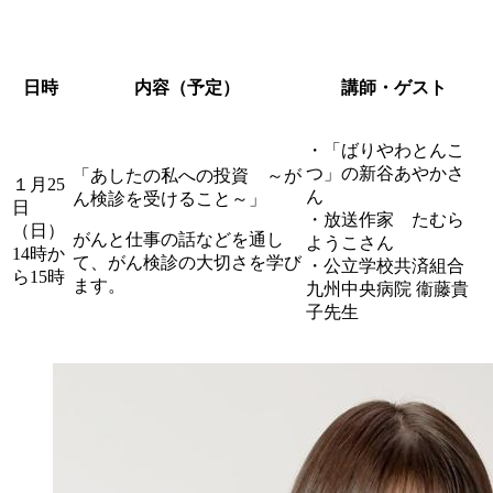
日時
内容（予定）
講師・ゲスト
・「ばりやわとんこ
つ」の新谷あやかさ
「あしたの私への投資 ～が
１月25
ん
ん検診を受けること～」
日
・放送作家 たむら
（日）
がんと仕事の話などを通し
ようこさん
14時か
て、がん検診の大切さを学び
・公立学校共済組合
ら15時
ます。
九州中央病院 衞藤貴
子先生