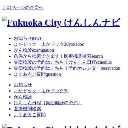
このページの本文へ
お知らせ
news
よかドック・よかドック30
yokadoc
がん検診
examination
条件から検索できます！
医療機関検索
search
集団検診の予約はこちら！
けんしん日程
schedule
集団検診の予約はこちら！
予約カレンダー
reservation
よくあるご質問
question
お知らせ
よかドック・よかドック30
がん検診
けんしん日程（集団健診の予約）
医療機関検索
よくあるご質問