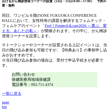
おけるがん検診啓発コーナーの設置（24日・25日10:00～17:00） 予約不
要・無料
同日、ワンビル６階のONE FUKUOKA CONFERENCE
HALLにおいて、女性特有の課題を解決するフェムテック・
フェムケアのイベント「
Feel！Femtech＆care2026 ～選ぶ、変
える、あしたの私～
」が開催されます。その中に、がん検診
啓発コーナーを設置します。
※トークショーやコーナーが設置される上記イベントは、当
日の飛び込み参加も可能ですが、【特典あり】の事前申し込
みがおすすめです。
※当日飛び込み参加の場合は、受付で申込手続きが必要で
す。
お問い合わせ
保健医療局地域保健課
電話番号：092-711-4374
一覧に戻る
page
top